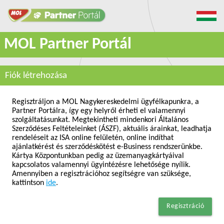
MOL Partner Portál
Fiók létrehozása
Regisztráljon a MOL Nagykereskedelmi ügyfélkapunkra, a
Partner Portálra, így egy helyről érheti el valamennyi
szolgáltatásunkat. Megtekintheti mindenkori Általános
Szerződéses Feltételeinket (ÁSZF), aktuális árainkat, leadhatja
rendeléseit az ISA online felületén, online indíthat
ajánlatkérést és szerződéskötést e-Business rendszerünkbe.
Kártya Központunkban pedig az üzemanyagkártyáival
kapcsolatos valamennyi ügyintézésre lehetősége nyílik.
Amennyiben a regisztrációhoz segítségre van szüksége,
kattintson
ide
.
Regisztráció