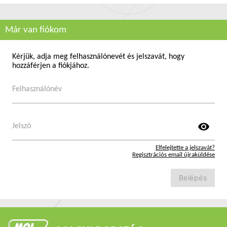
Már van fiókom
Kérjük, adja meg felhasználónevét és jelszavát, hogy
hozzáférjen a fiókjához.
Felhasználónév
visibility
Jelszó
Elfelejtette a jelszavát?
Regisztrációs email újraküldése
Belépés