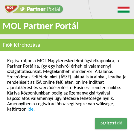
MOL Partner Portál
Fiók létrehozása
Regisztráljon a MOL Nagykereskedelmi ügyfélkapunkra, a
Partner Portálra, így egy helyről érheti el valamennyi
szolgáltatásunkat. Megtekintheti mindenkori Általános
Szerződéses Feltételeinket (ÁSZF), aktuális árainkat, leadhatja
rendeléseit az ISA online felületén, online indíthat
ajánlatkérést és szerződéskötést e-Business rendszerünkbe.
Kártya Központunkban pedig az üzemanyagkártyáival
kapcsolatos valamennyi ügyintézésre lehetősége nyílik.
Amennyiben a regisztrációhoz segítségre van szüksége,
kattintson
ide
.
Regisztráció