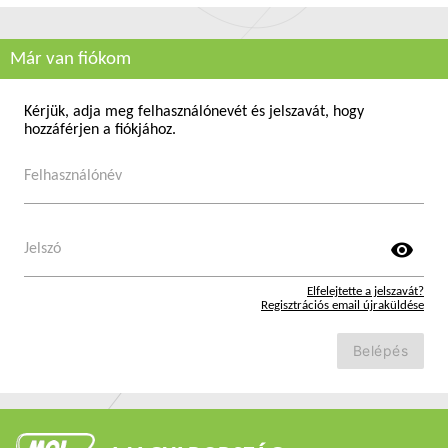
Már van fiókom
Kérjük, adja meg felhasználónevét és jelszavát, hogy
hozzáférjen a fiókjához.
Felhasználónév
visibility
Jelszó
Elfelejtette a jelszavát?
Regisztrációs email újraküldése
Belépés