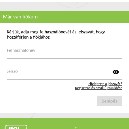
Már van fiókom
Kérjük, adja meg felhasználónevét és jelszavát, hogy
hozzáférjen a fiókjához.
Felhasználónév
visibility
Jelszó
Elfelejtette a jelszavát?
Regisztrációs email újraküldése
Belépés