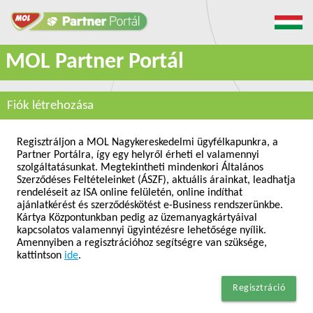
MOL Partner Portál
Fiók létrehozása
Regisztráljon a MOL Nagykereskedelmi ügyfélkapunkra, a
Partner Portálra, így egy helyről érheti el valamennyi
szolgáltatásunkat. Megtekintheti mindenkori Általános
Szerződéses Feltételeinket (ÁSZF), aktuális árainkat, leadhatja
rendeléseit az ISA online felületén, online indíthat
ajánlatkérést és szerződéskötést e-Business rendszerünkbe.
Kártya Központunkban pedig az üzemanyagkártyáival
kapcsolatos valamennyi ügyintézésre lehetősége nyílik.
Amennyiben a regisztrációhoz segítségre van szüksége,
kattintson
ide
.
Regisztráció