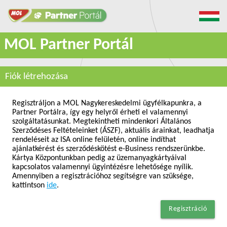
MOL Partner Portál
Fiók létrehozása
Regisztráljon a MOL Nagykereskedelmi ügyfélkapunkra, a
Partner Portálra, így egy helyről érheti el valamennyi
szolgáltatásunkat. Megtekintheti mindenkori Általános
Szerződéses Feltételeinket (ÁSZF), aktuális árainkat, leadhatja
rendeléseit az ISA online felületén, online indíthat
ajánlatkérést és szerződéskötést e-Business rendszerünkbe.
Kártya Központunkban pedig az üzemanyagkártyáival
kapcsolatos valamennyi ügyintézésre lehetősége nyílik.
Amennyiben a regisztrációhoz segítségre van szüksége,
kattintson
ide
.
Regisztráció