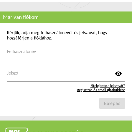
Már van fiókom
Kérjük, adja meg felhasználónevét és jelszavát, hogy
hozzáférjen a fiókjához.
Felhasználónév
visibility
Jelszó
Elfelejtette a jelszavát?
Regisztrációs email újraküldése
Belépés